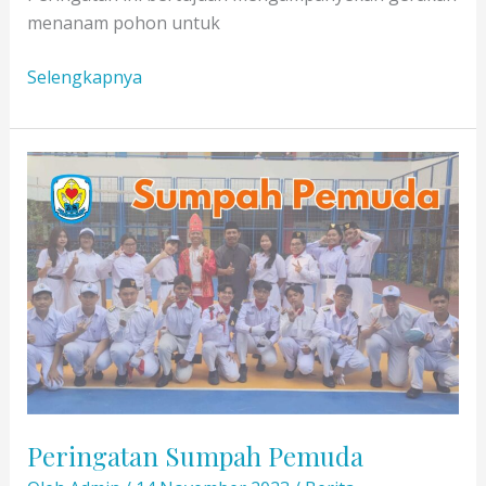
menanam pohon untuk
Hari
Selengkapnya
Menanam
Peringatan Sumpah Pemuda