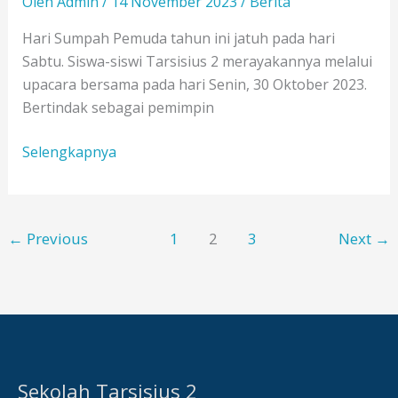
Oleh
Admin
/
14 November 2023
/
Berita
Hari Sumpah Pemuda tahun ini jatuh pada hari
Sabtu. Siswa-siswi Tarsisius 2 merayakannya melalui
upacara bersama pada hari Senin, 30 Oktober 2023.
Bertindak sebagai pemimpin
Peringatan
Selengkapnya
Sumpah
Pemuda
←
Previous
1
2
3
Next
→
Sekolah Tarsisius 2