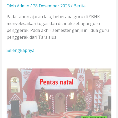
Oleh
Admin
/
28 Desember 2023
/
Berita
Pada tahun ajaran lalu, beberapa guru di YBHK
menyelesaikan tugas dan dilantik sebagai guru
penggerak. Pada akhir semester ganjil ini, dua guru
penggerak dari Tarsisius
Praktek
Selengkapnya
Baik
dari
Guru
Penggerak
YBHK