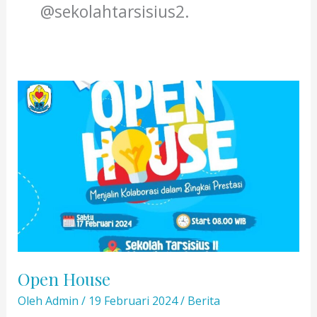
@sekolahtarsisius2.
Open House
Oleh
Admin
/
19 Februari 2024
/
Berita