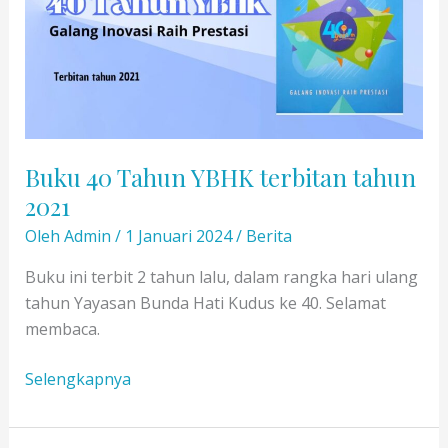
Buku 40 Tahun YBHK terbitan tahun
2021
Oleh
Admin
/
1 Januari 2024
/
Berita
Buku ini terbit 2 tahun lalu, dalam rangka hari ulang
tahun Yayasan Bunda Hati Kudus ke 40. Selamat
membaca.
Buku
Selengkapnya
40
Tahun