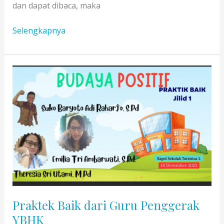
dan dapat dibaca, maka
Dokumen
Selengkapnya
Buku
Tapak
Tilas
YBHK
terbitan
tahun
1996
Praktek Baik dari Guru Penggerak
YBHK