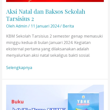
Aksi Natal dan Baksos Sekolah
Tarsisius 2
Oleh
Admin
/
11 Januari 2024
/
Berita
KBM Sekolah Tarsisius 2 semester genap memasuki
minggu kedua di bulan Januari 2024. Kegiatan
eksternal pertama yang dilaksanakan adalah
menyalurkan aksi natal sekaligus bakti sosial.
Aksi
Selengkapnya
Natal
dan
Baksos
Sekolah
Tarsisius
2