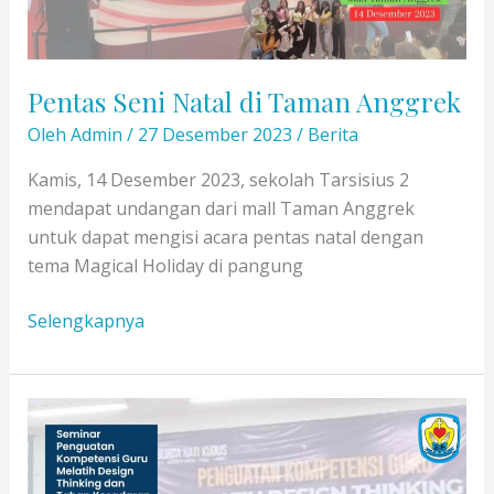
Pentas Seni Natal di Taman Anggrek
Oleh
Admin
/
27 Desember 2023
/
Berita
Kamis, 14 Desember 2023, sekolah Tarsisius 2
mendapat undangan dari mall Taman Anggrek
untuk dapat mengisi acara pentas natal dengan
tema Magical Holiday di pangung
Pentas
Selengkapnya
Seni
Natal
di
Taman
Anggrek