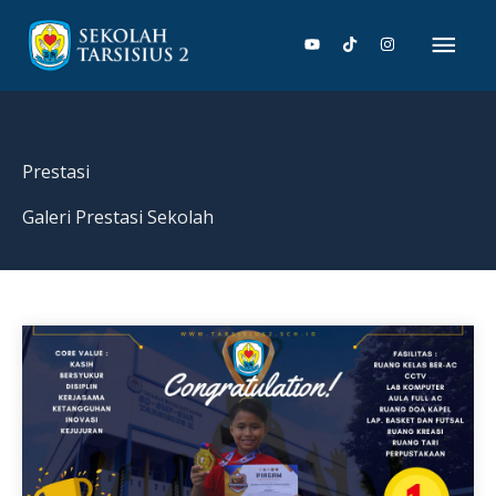
Lewati
Men
ke
konten
Uta
Prestasi
Galeri Prestasi Sekolah