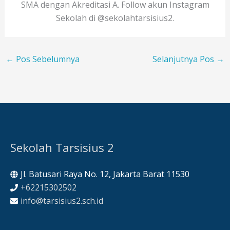
SMA dengan Akreditasi A. Follow akun Instagram
Sekolah di @sekolahtarsisius2.
←
Pos Sebelumnya
Selanjutnya Pos
→
Sekolah Tarsisius 2
Jl. Batusari Raya No. 12, Jakarta Barat 11530
+62215302502
info@tarsisius2.sch.id