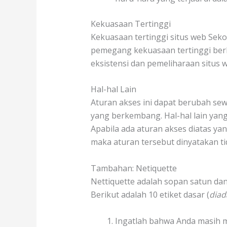
Kekuasaan Tertinggi
Kekuasaan tertinggi situs web Seko
pemegang kekuasaan tertinggi ber
eksistensi dan pemeliharaan situs w
Hal-hal Lain
Aturan akses ini dapat berubah se
yang berkembang. Hal-hal lain yang
Apabila ada aturan akses diatas y
maka aturan tersebut dinyatakan tid
Tambahan: Netiquette
Nettiquette adalah sopan satun dan
Berikut adalah 10 etiket dasar (
diad
Ingatlah bahwa Anda masih 