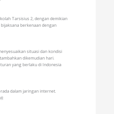
ekolah Tarsisius 2, dengan demikian
 bijaksana berkenaan dengan
enyesuaikan situasi dan kondisi
itambahkan dikemudian hari.
turan yang berlaku di Indonesia
rada dalam jaringan internet.
a
):