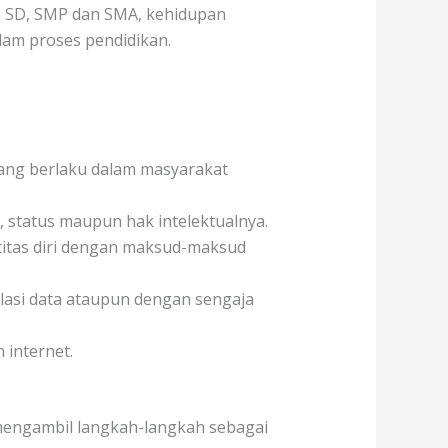
 TK, SD, SMP dan SMA, kehidupan
alam proses pendidikan.
yang berlaku dalam masyarakat
 status maupun hak intelektualnya.
titas diri dengan maksud-maksud
lasi data ataupun dengan sengaja
 internet.
 mengambil langkah-langkah sebagai