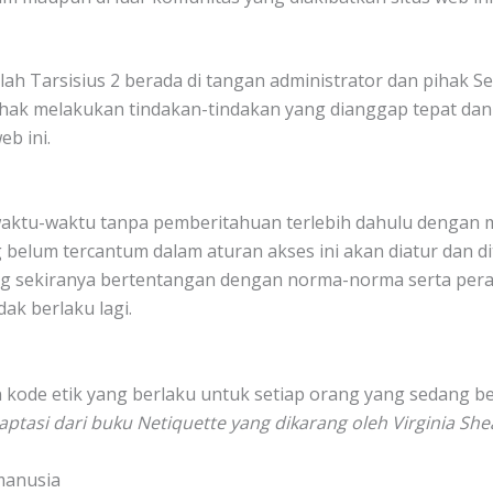
lah Tarsisius 2 berada di tangan administrator dan pihak S
hak melakukan tindakan-tindakan yang dianggap tepat dan
eb ini.
waktu-waktu tanpa pemberitahuan terlebih dahulu dengan m
 belum tercantum dalam aturan akses ini akan diatur dan d
ang sekiranya bertentangan dengan norma-norma serta pera
ak berlaku lagi.
 kode etik yang berlaku untuk setiap orang yang sedang be
aptasi dari buku Netiquette yang dikarang oleh Virginia She
manusia