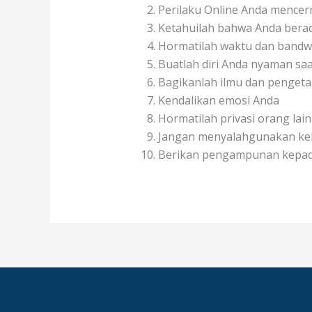
Perilaku Online Anda mencer
Ketahuilah bahwa Anda berad
Hormatilah waktu dan bandwi
Buatlah diri Anda nyaman saa
Bagikanlah ilmu dan penget
Kendalikan emosi Anda
Hormatilah privasi orang lain
Jangan menyalahgunakan ke
Berikan pengampunan kepad