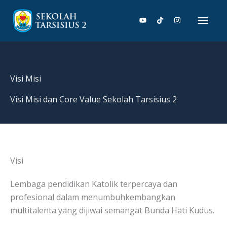
Lewati
Men
ke
konten
Uta
Visi Misi
Visi Misi dan Core Value Sekolah Tarsisius 2
Visi
Lembaga pendidikan Katolik terpercaya dan
profesional dalam menumbuhkembangkan
multitalenta yang dijiwai semangat Bunda Hati Kudus.