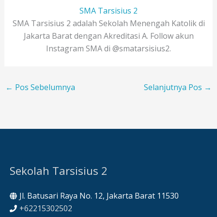
SMA Tarsisius 2
SMA Tarsisius 2 adalah Sekolah Menengah Katolik di
Jakarta Barat dengan Akreditasi A. Follow akun
Instagram SMA di @smatarsisius2.
←
Pos Sebelumnya
Selanjutnya Pos
→
Sekolah Tarsisius 2
Jl. Batusari Raya No. 12, Jakarta Barat 11530
+62215302502