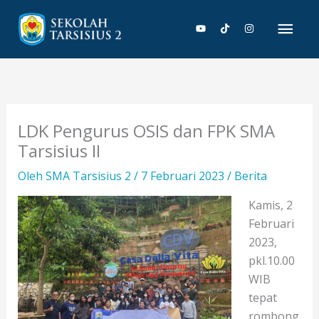
Lewati
Men
ke
konten
Uta
LDK Pengurus OSIS dan FPK SMA
Tarsisius II
Oleh
SMA Tarsisius 2
/
7 Februari 2023
/
Berita
Kamis, 2
Februari
2023,
pkl.10.00
WIB
tepat
rombong