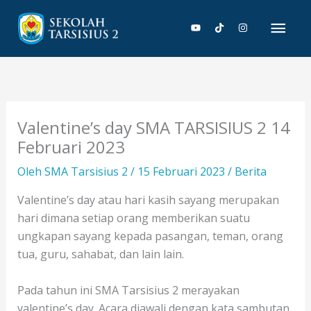
Lewati
Men
ke
konten
Uta
Valentine’s day SMA TARSISIUS 2 14
Februari 2023
Oleh
SMA Tarsisius 2
/
15 Februari 2023
/
Berita
Valentine’s day atau hari kasih sayang merupakan
hari dimana setiap orang memberikan suatu
ungkapan sayang kepada pasangan, teman, orang
tua, guru, sahabat, dan lain lain.
Pada tahun ini SMA Tarsisius 2 merayakan
valentine’s day. Acara diawali dengan kata sambutan