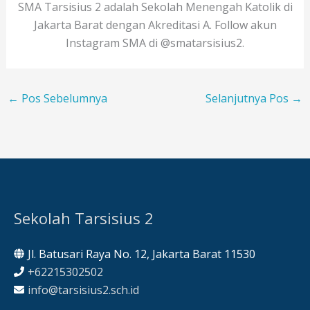
SMA Tarsisius 2 adalah Sekolah Menengah Katolik di
Jakarta Barat dengan Akreditasi A. Follow akun
Instagram SMA di @smatarsisius2.
←
Pos Sebelumnya
Selanjutnya Pos
→
Sekolah Tarsisius 2
Jl. Batusari Raya No. 12, Jakarta Barat 11530
+62215302502
info@tarsisius2.sch.id