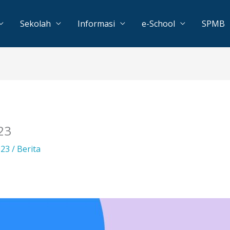
Sekolah
Informasi
e-School
SPMB
023
023
/
Berita