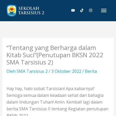
Lewati
Men
ke
konten
Uta
“Tentang yang Berharga dalam
Kitab Suci”(Penutupan BKSN 2022
SMA Tarsisius 2)
Oleh
SMA Tarsisius 2
/
3 Oktober 2022
/
Berita
Hay hay, halo sobat Tarsisian! Apa kabarnya?
Semoga semua dalam keadaan sehat dan bahagia
dalam lindungan Tuhan! Amin. Kembali lagi dalam
berita SMA Tarsisius II tentang Kegiatan penutupan
BKSN 2022.