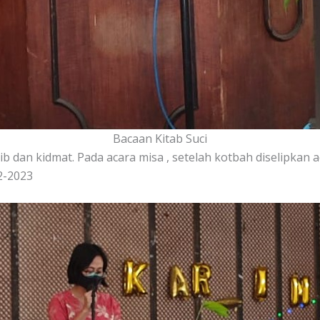
Bacaan Kitab Suci
ib dan kidmat. Pada acara misa , setelah kotbah diselipkan
2-2023