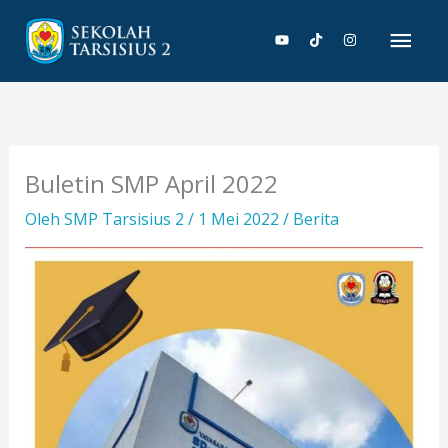
Lewati
Men
ke
konten
Uta
Buletin SMP April 2022
Oleh
SMP Tarsisius 2
/
1 Mei 2022
/
Berita