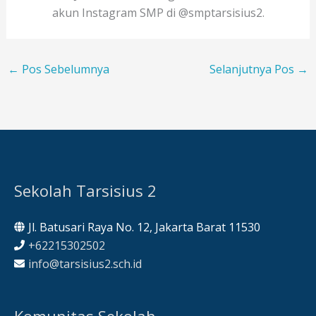
akun Instagram SMP di @smptarsisius2.
←
Pos Sebelumnya
Selanjutnya Pos
→
Sekolah Tarsisius 2
Jl. Batusari Raya No. 12, Jakarta Barat 11530
+62215302502
info@tarsisius2.sch.id
Komunitas Sekolah