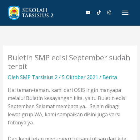
Lewati
Men
ke
konten
Uta
Buletin SMP edisi September sudah
terbit
Oleh
SMP Tarsisius 2
/
5 Oktober 2021
/
Berita
Hai teman-teman, kami dari OSIS ingin menyapa
melalui Buletin kesayangan kita, yaitu Buletin edisi
September. Selamat membaca ya… Selain dibagi
lewat grup WA, kami sampaikan disini juga versi
fotonya ya.
Dan kami tetap menunggu tulisan-tulisan dari kita