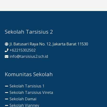
Sekolah Tarsisius 2
Jl. Batusari Raya No. 12, Jakarta Barat 11530
+62215302502
info@tarsisius2.sch.id
Komunitas Sekolah
Sekolah Tarsisius 1
Sekolah Tarsisius Vireta
Sekolah Damai
Sekolah Vianney