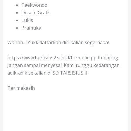
Taekwondo
Desain Grafis
Lukis
Pramuka
Wahhh… Yukk daftarkan diri kalian segeraaaa!
https://www.tarsisius2.sch.id/formulir-ppdb-daring
Jangan sampai menyesal. Kami tunggu kedatangan
adik-adik sekalian di SD TARSISIUS II
Terimakasih
Bokep Indonesia Terbaru
Bokep Jepang Jav
Bokep
ukthi jilbab
GOBETASIA
DAYWINBET
GOBETASIA
GOBET
DAYWINBET
SLOT GACOR
BOKEP INDO
BOKEP INDONESIA
BOKEP LIVE VCS
DAYWINBET