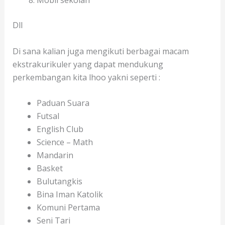
Mobil sekolah
Dll
Di sana kalian juga mengikuti berbagai macam
ekstrakurikuler yang dapat mendukung
perkembangan kita lhoo yakni seperti :
Paduan Suara
Futsal
English Club
Science – Math
Mandarin
Basket
Bulutangkis
Bina Iman Katolik
Komuni Pertama
Seni Tari