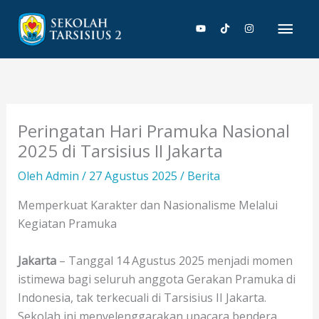
Lewati
Men
ke
konten
Uta
Peringatan Hari Pramuka Nasional
2025 di Tarsisius II Jakarta
Oleh
Admin
/
27 Agustus 2025
/
Berita
Memperkuat Karakter dan Nasionalisme Melalui
Kegiatan Pramuka
Jakarta
– Tanggal 14 Agustus 2025 menjadi momen
istimewa bagi seluruh anggota Gerakan Pramuka di
Indonesia, tak terkecuali di Tarsisius II Jakarta.
Sekolah ini menyelenggarakan upacara bendera