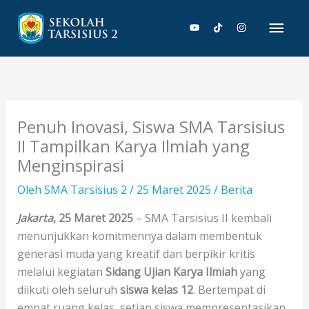
Lewati
Men
ke
konten
Uta
Penuh Inovasi, Siswa SMA Tarsisius
II Tampilkan Karya Ilmiah yang
Menginspirasi
Oleh
SMA Tarsisius 2
/
25 Maret 2025
/
Berita
Jakarta
, 25 Maret 2025
– SMA Tarsisius II kembali
menunjukkan komitmennya dalam membentuk
generasi muda yang kreatif dan berpikir kritis
melalui kegiatan
Sidang Ujian Karya Ilmiah
yang
diikuti oleh seluruh
siswa kelas 12
. Bertempat di
empat ruang kelas, setiap siswa mempresentasikan