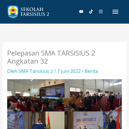
Lewati
Men
ke
konten
Uta
Pelepasan SMA TARSISIUS 2
Angkatan 32
Oleh
SMA Tarsisius 2
/
7 Juni 2022
/
Berita