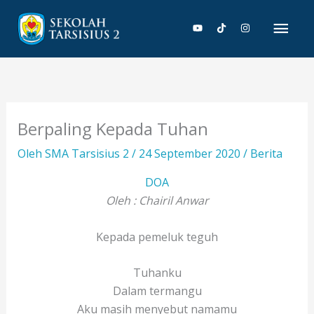
Lewati
Men
ke
konten
Uta
Berpaling Kepada Tuhan
Oleh
SMA Tarsisius 2
/
24 September 2020
/
Berita
DOA
Oleh : Chairil Anwar
Kepada pemeluk teguh
Tuhanku
Dalam termangu
Aku masih menyebut namamu