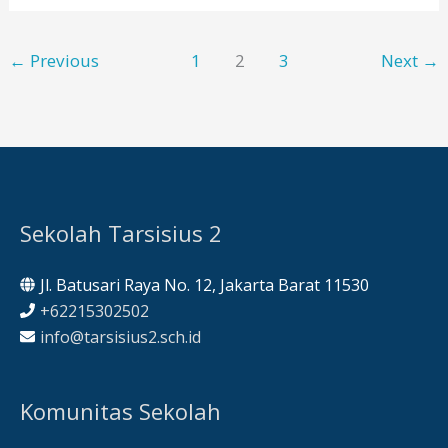
Guru
oleh
←
Previous
1
2
3
Next
→
Guru
TK
Tarsisius
2
Sekolah Tarsisius 2
Jl. Batusari Raya No. 12, Jakarta Barat 11530
+62215302502
info@tarsisius2.sch.id
Komunitas Sekolah