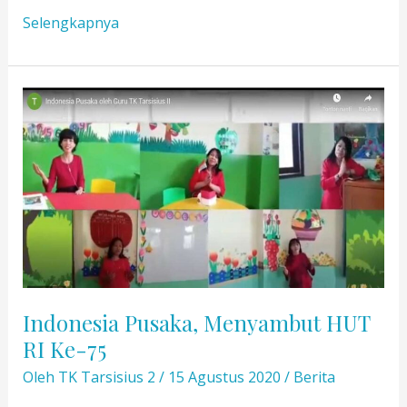
Program
Selengkapnya
Ekstrakurikuler
TK
Tarsisius
2
Indonesia Pusaka, Menyambut HUT
RI Ke-75
Oleh
TK Tarsisius 2
/
15 Agustus 2020
/
Berita