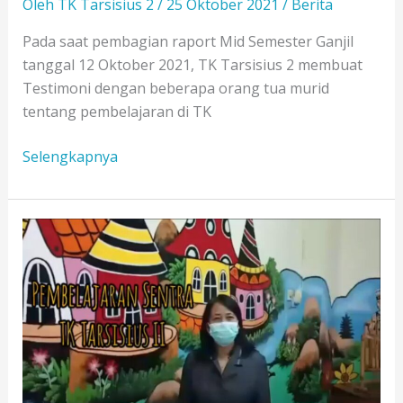
Oleh
TK Tarsisius 2
/
25 Oktober 2021
/
Berita
Pada saat pembagian raport Mid Semester Ganjil
tanggal 12 Oktober 2021, TK Tarsisius 2 membuat
Testimoni dengan beberapa orang tua murid
tentang pembelajaran di TK
Testimoni
Selengkapnya
Orang
Tua
Murid
TK
Tarsisius
2
2021