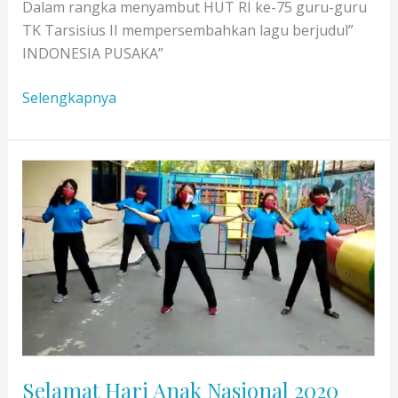
Dalam rangka menyambut HUT RI ke-75 guru-guru
TK Tarsisius II mempersembahkan lagu berjudul”
INDONESIA PUSAKA”
Indonesia
Selengkapnya
Pusaka,
Menyambut
HUT
RI
Ke-
75
Selamat Hari Anak Nasional 2020