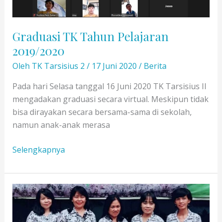
Graduasi TK Tahun Pelajaran
2019/2020
Oleh
TK Tarsisius 2
/
17 Juni 2020
/
Berita
Pada hari Selasa tanggal 16 Juni 2020 TK Tarsisius II
mengadakan graduasi secara virtual. Meskipun tidak
bisa dirayakan secara bersama-sama di sekolah,
namun anak-anak merasa
Graduasi
Selengkapnya
TK
Tahun
Pelajaran
2019/2020