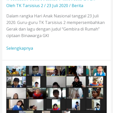
Oleh
TK Tarsisius 2
/
23 Juli 2020
/
Berita
Dalam rangka Hari Anak Nasional tanggal 23 Juli
2020. Guru-guru TK Tarsisius 2 mempersembahkan
Gerak dan lagu dengan judul “Gembira di Rumah”
ciptaan Binawarga GKI
Selamat
Selengkapnya
Hari
Anak
Nasional
2020